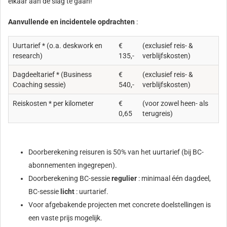
elkaar aan de slag te gaan!
Aanvullende en incidentele opdrachten
:
Uurtarief * (o.a. deskwork en
€
(exclusief reis- &
research)
135,-
verblijfskosten)
Dagdeeltarief * (Business
€
(exclusief reis- &
Coaching sessie)
540,-
verblijfskosten)
Reiskosten * per kilometer
€
(voor zowel heen- als
0,65
terugreis)
Doorberekening reisuren is 50% van het uurtarief (bij BC-
abonnementen ingegrepen).
Doorberekening BC-sessie
regulier
: minimaal één dagdeel,
BC-sessie
licht
: uurtarief.
Voor afgebakende projecten met concrete doelstellingen is
een vaste prijs mogelijk.