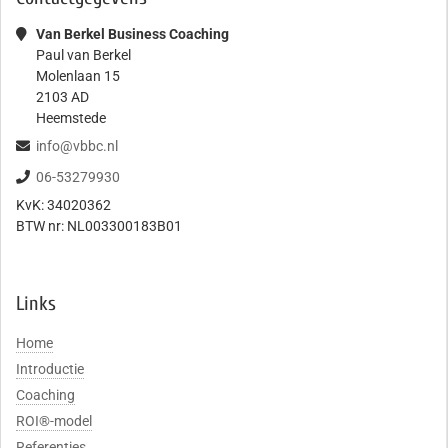
Van Berkel Business Coaching
Paul van Berkel
Molenlaan 15
2103 AD
Heemstede
info@vbbc.nl
06-53279930
KvK:
34020362
BTW nr:
NL003300183B01
Links
Home
Introductie
Coaching
ROI®-model
Referenties